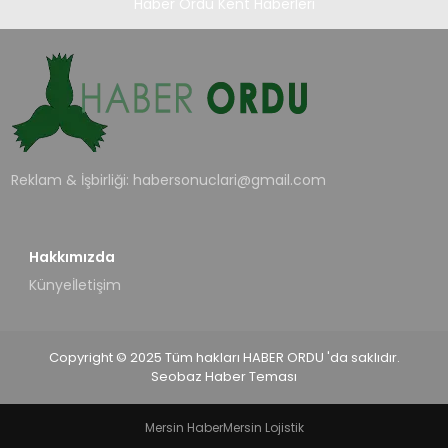
Haber Ordu Kent Haberleri
Reklam & İşbirliği:
habersonuclari@gmail.com
Hakkımızda
Künye
İletişim
Copyright © 2025 Tüm hakları HABER ORDU 'da saklıdır.
Seobaz Haber Teması
Mersin Haber
Mersin Lojistik