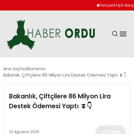
Tencent Hy3 dünya ge
GÜNDEM
Ana Sayfa
Ekonomi
Bakanlık, Çiftçilere 86 Milyon Lira Destek Ödemesi Yaptı ⏬👇
DÜNYA
Bakanlık, Çiftçilere 86 Milyon Lira
EKONOMI
Destek Ödemesi Yaptı ⏬👇
SIYASET
Paylaş
22 Ağustos 2025