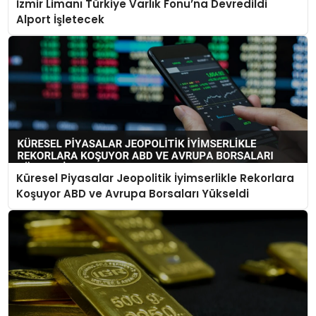
İzmir Limanı Türkiye Varlık Fonu’na Devredildi
Alport İşletecek
Küresel Piyasalar Jeopolitik İyimserlikle Rekorlara
Koşuyor ABD ve Avrupa Borsaları Yükseldi