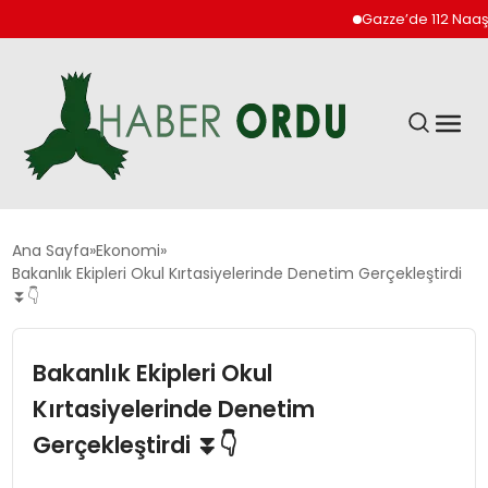
Gazze’de 112 Naaş Enka
GÜNDEM
Ana Sayfa
Ekonomi
Bakanlık Ekipleri Okul Kırtasiyelerinde Denetim Gerçekleştirdi
⏬👇
DÜNYA
Bakanlık Ekipleri Okul
EKONOMI
Kırtasiyelerinde Denetim
SIYASET
Gerçekleştirdi ⏬👇