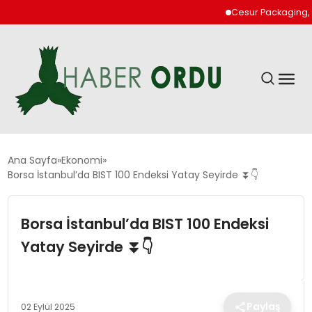
Cesur Packaging, Mısır
GÜNDEM
Ana Sayfa
Ekonomi
Borsa İstanbul’da BIST 100 Endeksi Yatay Seyirde ⏬👇
DÜNYA
Borsa İstanbul’da BIST 100 Endeksi
EKONOMI
Yatay Seyirde ⏬👇
SIYASET
Paylaş
02 Eylül 2025