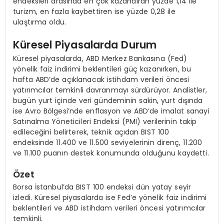
endeksleri arasında en çok kazandıran yüzde 1,14 ile
turizm, en fazla kaybettiren ise yüzde 0,28 ile
ulaştırma oldu.
Küresel Piyasalarda Durum
Küresel piyasalarda, ABD Merkez Bankasına (Fed)
yönelik faiz indirimi beklentileri güç kazanırken, bu
hafta ABD’de açıklanacak istihdam verileri öncesi
yatırımcılar temkinli davranmayı sürdürüyor. Analistler,
bugün yurt içinde veri gündeminin sakin, yurt dışında
ise Avro Bölgesi’nde enflasyon ve ABD’de imalat sanayi
Satınalma Yöneticileri Endeksi (PMI) verilerinin takip
edileceğini belirterek, teknik açıdan BIST 100
endeksinde 11.400 ve 11.500 seviyelerinin direnç, 11.200
ve 11.100 puanın destek konumunda olduğunu kaydetti.
Özet
Borsa İstanbul’da BIST 100 endeksi dün yatay seyir
izledi. Küresel piyasalarda ise Fed’e yönelik faiz indirimi
beklentileri ve ABD istihdam verileri öncesi yatırımcılar
temkinli.