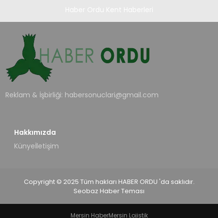
Haber Ordu Kent Haberleri
Reklam & İşbirliği:
habersonuclari@gmail.com
Hakkımızda
Künye
İletişim
Copyright © 2025 Tüm hakları HABER ORDU 'da saklıdır.
Seobaz Haber Teması
Mersin Haber
Mersin Lojistik