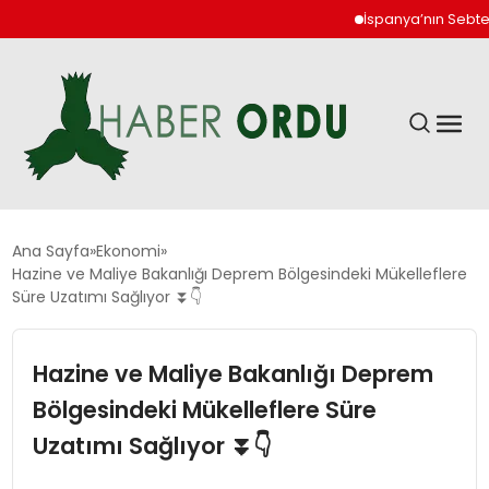
İspanya’nın Sebte ken
GÜNDEM
Ana Sayfa
Ekonomi
Hazine ve Maliye Bakanlığı Deprem Bölgesindeki Mükelleflere
Süre Uzatımı Sağlıyor ⏬👇
DÜNYA
Hazine ve Maliye Bakanlığı Deprem
EKONOMI
Bölgesindeki Mükelleflere Süre
SIYASET
Uzatımı Sağlıyor ⏬👇