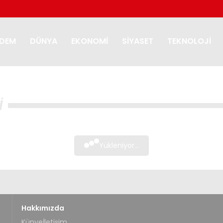
DEM
DÜNYA
EKONOMI
SIYASET
TEKNOLOJI
I
Yükleniyor...
Hakkımızda
Künye
İletişim