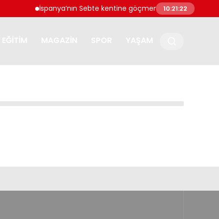
İspanya’nın Sebte kentine göçmen akını: ‘Ulusal acil 
10:21:22
EĞITIM
MAGAZIN
SPOR
YAŞAM