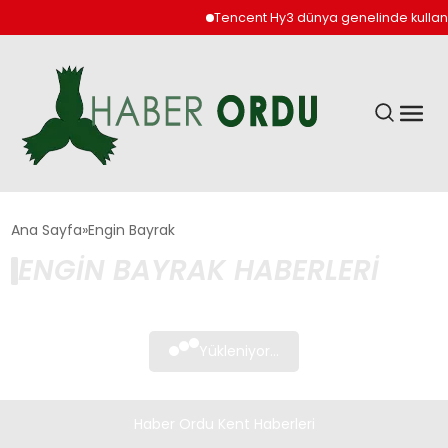
Tencent Hy3 dünya genelinde kullan
GÜNDEM
Ana Sayfa
Engin Bayrak
ENGIN BAYRAK HABERLERI
DÜNYA
EKONOMI
Yükleniyor...
SIYASET
Haber Ordu Kent Haberleri