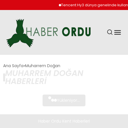
Tencent Hy3 dünya genelinde kullan
GÜNDEM
Ana Sayfa
Muharrem Doğan
MUHARREM DOĞAN
HABERLERI
DÜNYA
EKONOMI
Yükleniyor...
SIYASET
Haber Ordu Kent Haberleri