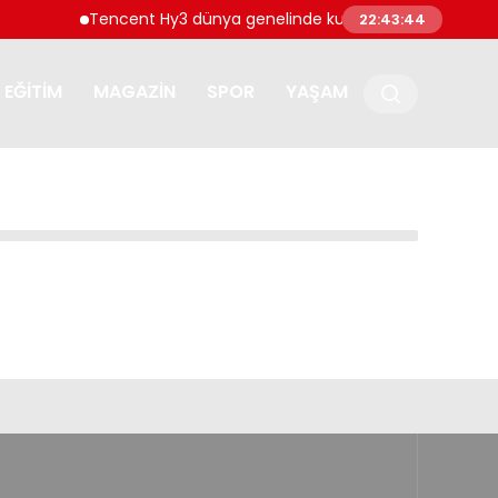
Tencent Hy3 dünya genelinde kullanıma sunuldu
22:43:44
EĞITIM
MAGAZIN
SPOR
YAŞAM