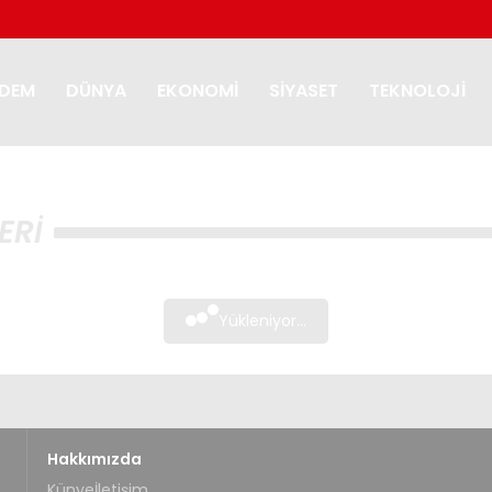
DEM
DÜNYA
EKONOMI
SIYASET
TEKNOLOJI
ERI
Yükleniyor...
Hakkımızda
Künye
İletişim