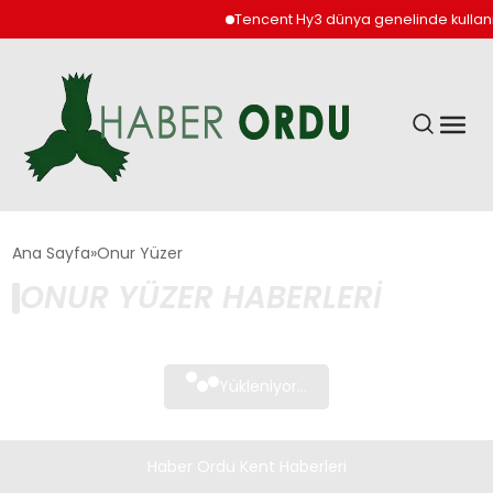
Tencent Hy3 dünya genelinde kullan
GÜNDEM
Ana Sayfa
Onur Yüzer
ONUR YÜZER HABERLERI
DÜNYA
EKONOMI
Yükleniyor...
SIYASET
Haber Ordu Kent Haberleri