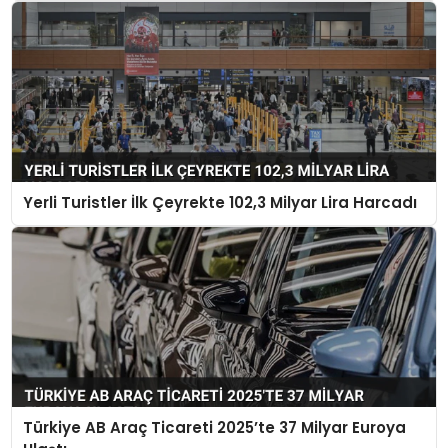
Yerli Turistler İlk Çeyrekte 102,3 Milyar Lira Harcadı
Türkiye AB Araç Ticareti 2025’te 37 Milyar Euroya