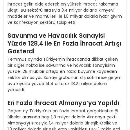
ihracat geliri elde ederek en yüksek ihracat rakamına
ulaştı. Bu sektörü sırasıyla 3,4 milyar dolarla kimyevi
maddeler ve mamulleri ile 1,6 milyar dolarla hazır giyim
ve konfeksiyon sektörü takip etti.
Savunma ve Havacılık Sanayisi
Yüzde 128,4 ile En Fazla İhracat Artışı
Gösterdi
Temmuz ayında Türkiye’nin ihracatında dikkat çeken
bir diğer nokta ise savunma ve havacılık sanayisinin
yüzde 128,4’lük bir artışla en fazla büyüme kaydeden
sektör olmasıydı. Sanayi grubunun dış satımı ise geçen
aya kıyasla yüzde 14,4 artarak 18,2 milyar dolara
yükseldi.
En Fazla İhracat Almanya’ya Yapıldı
Geçen ay Türkiye’nin en fazla ihracat gerçekleştirdiği
ülkeler arasında başı 1,8 milyar dolarla Almanya çekti.
Almanya’yı sırasıyla 1,4 milyar dolarla Birleşik Krallık ve
1,3 milyar dolarla Birleşik Arap Emirlikleri (BAE) takip etti.