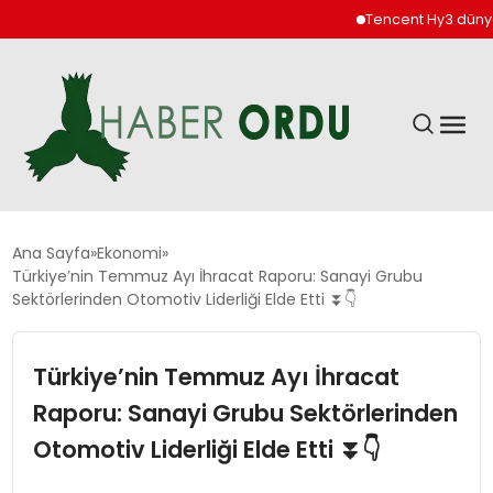
Tencent Hy3 dünya g
GÜNDEM
Ana Sayfa
Ekonomi
Türkiye’nin Temmuz Ayı İhracat Raporu: Sanayi Grubu
Sektörlerinden Otomotiv Liderliği Elde Etti ⏬👇
DÜNYA
Türkiye’nin Temmuz Ayı İhracat
EKONOMI
Raporu: Sanayi Grubu Sektörlerinden
SIYASET
Otomotiv Liderliği Elde Etti ⏬👇