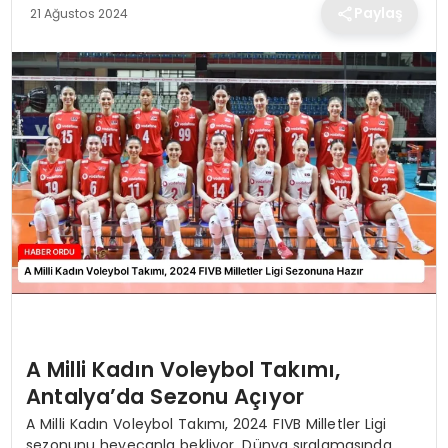
TEKNOLOJI
Paylaş
21 Ağustos 2024
EĞITIM
MAGAZIN
SPOR
YAŞAM
A Milli Kadın Voleybol Takımı,
Antalya’da Sezonu Açıyor
A Milli Kadın Voleybol Takımı, 2024 FIVB Milletler Ligi
sezonunu heyecanla bekliyor. Dünya sıralamasında