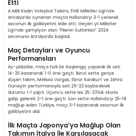
Etti
A Milli Kadın Voleybol Takımı, FIVB Milletler Ligi’nde
Antalya’da oynanan maçta Hollanda’yı 3-1 yenerek
sezonun ilk galibiyetini elde etti. Geçen yıl Milletler
Ligi’nde şampiyon olan “Filenin Sultanları” 2024
sezonuna Antalya’da başladı.
Maç Detayları ve Oyuncu
Performansları
Ay-yıldızlılar, maça hızlı bir başlangıç yaparak ilk seti
14-25 kazanarak 1-0 öne geçti. İkinci sette geriye
düşen takım, Melissa Vargas, Ebrar Karakurt ve Zehra
Güneş’in performansıyla seti 25-23 kaybederek
durumu 1-1 yaptı. Üçüncü sette ise 25-23’lük skorla
galip gelerek 2-1 öne geçti. Son sette Hollanda’yı 25-18
mağlup eden Türkiye, maçı 3-1 kazanarak sezonun ilk
galibiyetini aldı.
İlk Maçta Japonya’ya Mağlup Olan
Takımın İtalya İle Karşılaşacak