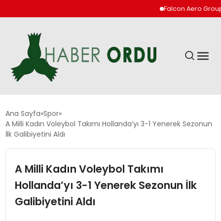
Falcon Aero Group, Ha
GÜNDEM
Ana Sayfa
Spor
A Milli Kadın Voleybol Takımı Hollanda’yı 3-1 Yenerek Sezonun
İlk Galibiyetini Aldı
DÜNYA
A Milli Kadın Voleybol Takımı
EKONOMI
Hollanda’yı 3-1 Yenerek Sezonun İlk
SIYASET
Galibiyetini Aldı