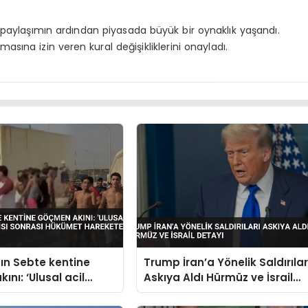
e paylaşımın ardından piyasada büyük bir oynaklık yaşandı.
lmasına izin veren kural değişikliklerini onayladı.
ın Sebte kentine
Trump İran’a Yönelik Saldırılar
nı: ‘Ulusal acil
Askıya Aldı Hürmüz ve İsrail
ğrısı sonrası
Detayı
harekete geçti