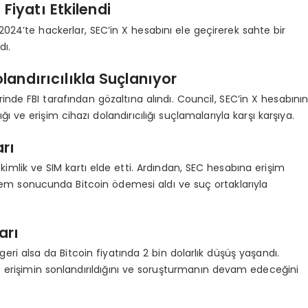
Fiyatı Etkilendi
024’te hackerlar, SEC’in X hesabını ele geçirerek sahte bir
dı.
olandırıcılıkla Suçlanıyor
nde FBI tarafından gözaltına alındı. Council, SEC’in X hesabını
zlığı ve erişim cihazı dolandırıcılığı suçlamalarıyla karşı karşıya.
rı
e kimlik ve SIM kartı elde etti. Ardından, SEC hesabına erişim
 işlem sonucunda Bitcoin ödemesi aldı ve suç ortaklarıyla
arı
ri alsa da Bitcoin fiyatında 2 bin dolarlık düşüş yaşandı.
z erişimin sonlandırıldığını ve soruşturmanın devam edeceğini