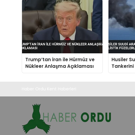
Trump’tan İran ile Hürmüz ve
Husiler S
Nükleer Anlaşma Açıklaması
Tankerini 
Vurdu
Haber Ordu Kent Haberleri