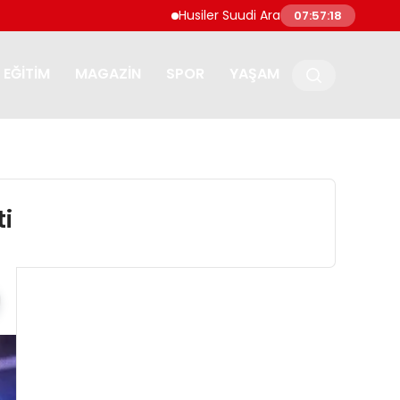
Husiler Suudi Arabistan’daki Necran Havali
07:57:19
EĞITIM
MAGAZIN
SPOR
YAŞAM
ti