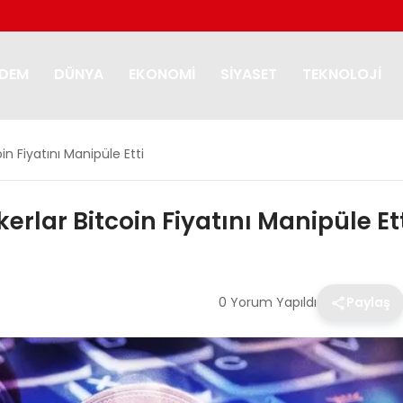
DEM
DÜNYA
EKONOMI
SIYASET
TEKNOLOJI
in Fiyatını Manipüle Etti
rlar Bitcoin Fiyatını Manipüle Et
0 Yorum Yapıldı
Paylaş