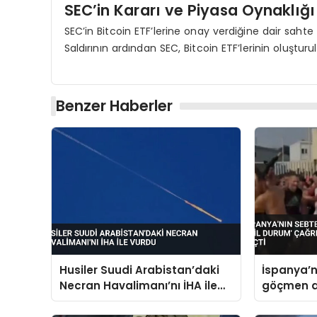
SEC’in Kararı ve Piyasa Oynaklığı
SEC’in Bitcoin ETF’lerine onay verdiğine dair saht
Saldırının ardından SEC, Bitcoin ETF’lerinin oluşturu
Benzer Haberler
Husiler Suudi Arabistan’daki
İspanya’n
Necran Havalimanı’nı İHA ile
göçmen akı
Vurdu
durum’ ça
hükümet 