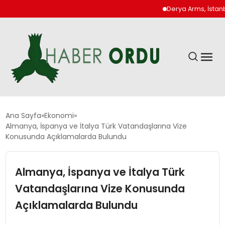
Derya Arms, İstanbul P
GÜNDEM
Ana Sayfa
Ekonomi
Almanya, İspanya ve İtalya Türk Vatandaşlarına Vize
Konusunda Açıklamalarda Bulundu
DÜNYA
Almanya, İspanya ve İtalya Türk
EKONOMI
Vatandaşlarına Vize Konusunda
SIYASET
Açıklamalarda Bulundu