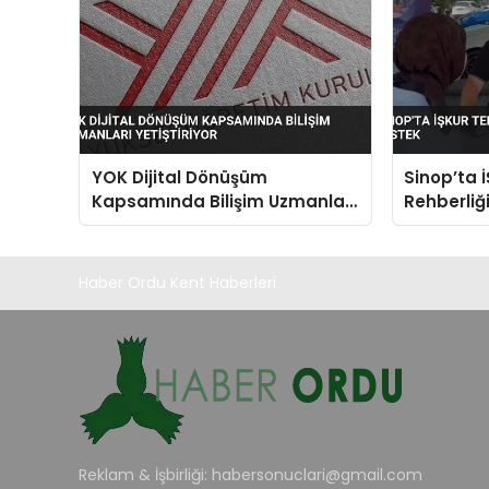
YOK Dijital Dönüşüm
Sinop’ta 
Kapsamında Bilişim Uzmanları
Rehberliğ
Yetiştiriyor
Destek
Haber Ordu Kent Haberleri
Reklam & İşbirliği:
habersonuclari@gmail.com