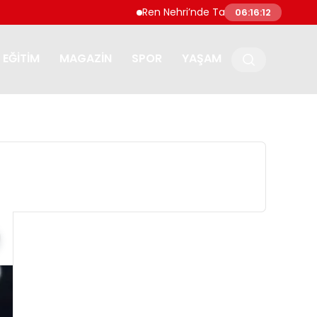
Ren Nehri’nde Tarihi Düşük Su Seviyeleri A
06:16:13
EĞITIM
MAGAZIN
SPOR
YAŞAM