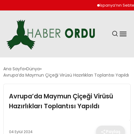
İspanya’nın Sebte kent
GÜNDEM
Ana Sayfa
Dünya
Avrupa’da Maymun Çiçeği Virüsü Hazırlıkları Toplantısı Yapıldı
DÜNYA
Avrupa’da Maymun Çiçeği Virüsü
EKONOMI
Hazırlıkları Toplantısı Yapıldı
SIYASET
Paylaş
04 Eylül 2024