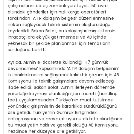
çalışmalarını da eş zamanlı yürütüyor. 150 avro
altındaki gönderiler için hızlı kargo operatörleri
tarafından ‘A.TR dolaşım belgesi’ düzenlenmesine
imkan sağlayacak teknik sistemin oluşturulduğu
kaydedildi. Bakan Bolat, bu kolaylaştırılmış sistemin
ihracatçılara ek yük getirmemesi ve AB içinde
yeknesak bir şekilde planlanması için temasların
sürdüğünü belirtti.
Ayrıca, AB’nin e-ticarette kullandığı ‘H7 gümrük
beyannamesi’ kapsamında ‘A.TR dolaşım belgesinin’
kullanılabilmesini sağlayacak kalıcı bir çözüm için AB
Komisyonu ile teknik çalışmalara devam edileceği
ifade edildi. Bakan Bolat, AB’nin ilerleyen dönemde
yürürlüğe koymayı planladığı işlem ücreti (handling
fee) uygulamasından Türkiye’nin muaf tutulması
yönündeki girişimlerin de kararlılıkla sürdürüldüğünü
dile getirdi. Türkiye’nin Gümrük Birliği’ndeki
entegrasyonu ve mevzuat uyumu dikkate alındığında,
bu muafiyetin haklı ve gerekli olduğu AB Komisyonu
nezdinde her düzeyde dile getiriliyor.