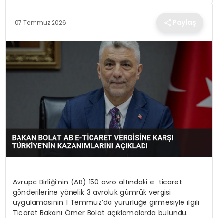
TEKNOLOJI
Paylaş
07 Temmuz 2026
EĞITIM
MAGAZIN
SPOR
YAŞAM
Avrupa Birliği’nin (AB) 150 avro altındaki e-ticaret
gönderilerine yönelik 3 avroluk gümrük vergisi
uygulamasının 1 Temmuz’da yürürlüğe girmesiyle ilgili
Ticaret Bakanı Ömer Bolat açıklamalarda bulundu.