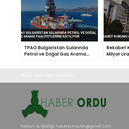
TPAO Bulgaristan Sularında
Rekabet 
Petrol ve Doğal Gaz Arama
Milyar Lir
Faaliyetlerine Katılıyor
Haber Ordu Kent Haberleri
Reklam & İşbirliği:
habersonuclari@gmail.com