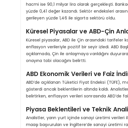
hacmi ise 90,1 milyar lira olarak gerçekleşti. Ban
yüzde 0,41 değer kazandı. Sektör endeksleri arası
gerileyen yüzde 1,46 ile sigorta sektörü oldu.
Küresel Piyasalar ve ABD-Çin An
Küresel piyasalar, ABD ile Çin arasındaki tarifele
enflasyon verileriyle pozitif bir seyir izledi. ABD
açıklamada, Çin ile anlaşmaya varıldığını duyurara
onayına tabi olacağını belirtti.
ABD Ekonomik Verileri ve Faiz İndir
ABD’de açıklanan Tüketici Fiyat Endeksi (TÜFE), may
gösterdi ancak beklentilerin altında kaldı. Analistle
belirtirken, enflasyon verileri sonrasında ABD’de fai
Piyasa Beklentileri ve Teknik Anal
Analistler, yarın yurt içinde sanayi üretimi verileri il
maaşı başvuruları ve İngiltere’de sanayi üretimi rak