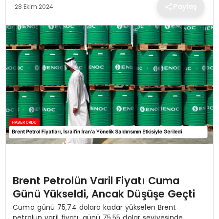
TEKNOLOJI
Paylaş
28 Ekim 2024
EĞITIM
MAGAZIN
SPOR
YAŞAM
Brent Petrolün Varil Fiyatı Cuma
Günü Yükseldi, Ancak Düşüşe Geçti
Cuma günü 75,74 dolara kadar yükselen Brent
petrolün varil fiyatı, günü 75,55 dolar seviyesinde