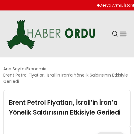
Derya Arms, İstanbul P
GÜNDEM
Ana Sayfa
Ekonomi
Brent Petrol Fiyatları, İsrail’in İran’a Yönelik Saldırısının Etkisiyle
Geriledi
DÜNYA
Brent Petrol Fiyatları, İsrail’in İran’a
EKONOMI
Yönelik Saldırısının Etkisiyle Geriledi
SIYASET