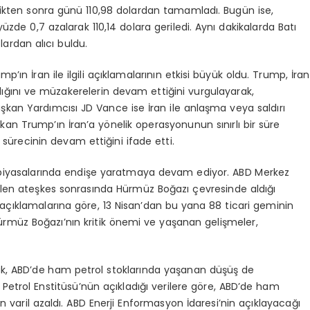
eldikten sonra günü 110,98 dolardan tamamladı. Bugün ise,
yüzde 0,7 azalarak 110,14 dolara geriledi. Aynı dakikalarda Batı
lardan alıcı buldu.
’ın İran ile ilgili açıklamalarının etkisi büyük oldu. Trump, İran
dığını ve müzakerelerin devam ettiğini vurgulayarak,
kan Yardımcısı JD Vance ise İran ile anlaşma veya saldırı
şkan Trump’ın İran’a yönelik operasyonunun sınırlı bir süre
 sürecinin devam ettiğini ifade etti.
 piyasalarında endişe yaratmaya devam ediyor. ABD Merkez
ilen ateşkes sonrasında Hürmüz Boğazı çevresinde aldığı
un açıklamalarına göre, 13 Nisan’dan bu yana 88 ticari geminin
i. Hürmüz Boğazı’nın kritik önemi ve yaşanan gelişmeler,
arak, ABD’de ham petrol stoklarında yaşanan düşüş de
Petrol Enstitüsü’nün açıkladığı verilere göre, ABD’de ham
 varil azaldı. ABD Enerji Enformasyon İdaresi’nin açıklayacağı