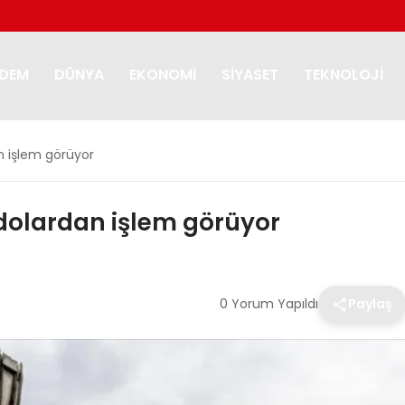
DEM
DÜNYA
EKONOMI
SIYASET
TEKNOLOJI
an işlem görüyor
4 dolardan işlem görüyor
0 Yorum Yapıldı
Paylaş