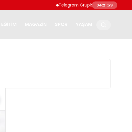
Telegram Grupları ile Doğru Topluluğa Ula
04:22:00
EĞITIM
MAGAZIN
SPOR
YAŞAM