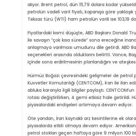
alıyor. Brent petrol, dün 111,79 dolara kadar yüks
petrolün vadeli varil fiyatı, kapanışa göre yaklaşık 
Teksas türü (WTI) ham petrolün varili ise 103,19 do
Fiyatlardaki kısmi düşüşte, ABD Başkanı Donald Trump
ile savaşın “çok kısa sürede” sona ereceğine inan
anlaşmaya varılması umudunu dile getirdi. ABD Baş
seçenekleri arasında olduklarını belirtti. Vance, Ba
içinde sona erdirilmesinin planlandığını ve ateşkes
Hürmüz Boğazı çevresindeki gelişmeler de petrol
Kuvvetler Komutanlığı (CENTCOM), İran ile ilan ed
abluka kararıyla ilgili bilgiler paylaştı. CENTCOM’
rotası değiştirilirken, 4 gemi etkisiz hale getirild
piyasalardaki endişeleri artırmaya devam ediyor.
Öte yandan, İran kaynaklı arz kesintilerine ek ol
piyasalarda etkili olmaya devam ediyor. Amerikan 
petrol stokları geçen haftaya göre 9 milyon 100 bin