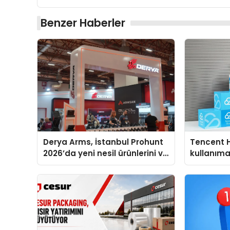
Benzer Haberler
Derya Arms, İstanbul Prohunt
Tencent 
2026’da yeni nesil ürünlerini ve
kullanım
global marka vizyonunu
sergiledi