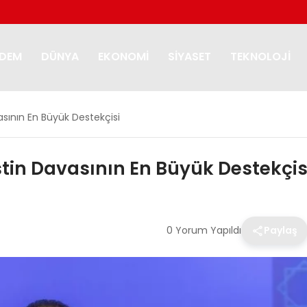
DEM
DÜNYA
EKONOMI
SIYASET
TEKNOLOJI
asının En Büyük Destekçisi
stin Davasının En Büyük Destekçis
0 Yorum Yapıldı
Paylaş