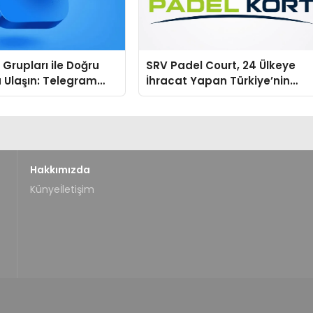
Grupları ile Doğru
SRV Padel Court, 24 Ülkeye
 Ulaşın: Telegram
İhracat Yapan Türkiye’nin
finde Sade ve
Padel Kortu Üretim Gücü
Bir Yol
Hakkımızda
Künye
İletişim