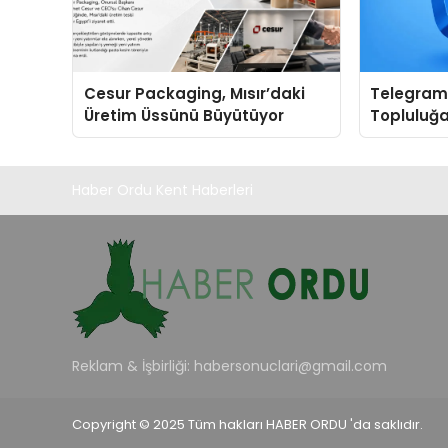
Cesur Packaging, Mısır’daki
Telegram 
Üretim Üssünü Büyütüyor
Topluluğa
Grup Keş
Kullanışlı 
Haber Ordu Kent Haberleri
Reklam & İşbirliği:
habersonuclari@gmail.com
Copyright © 2025 Tüm hakları HABER ORDU 'da saklıdır.