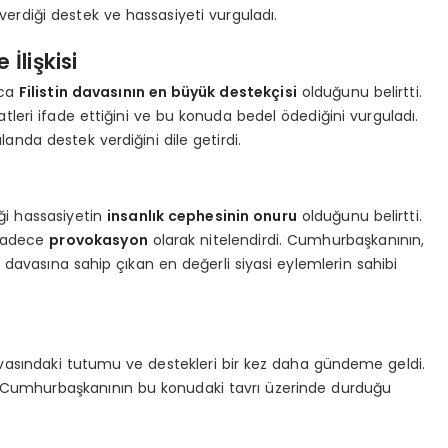
erdiği destek ve hassasiyeti vurguladı.
İlişkisi
nca
Filistin davasının en büyük destekçisi
olduğunu belirtti.
ikatleri ifade ettiğini ve bu konuda bedel ödediğini vurguladı.
landa destek verdiğini dile getirdi.
ği hassasiyetin
insanlık cephesinin onuru
olduğunu belirtti.
 sadece
provokasyon
olarak nitelendirdi. Cumhurbaşkanının,
stin davasına sahip çıkan en değerli siyasi eylemlerin sahibi
davasındaki tutumu ve destekleri bir kez daha gündeme geldi.
e Cumhurbaşkanının bu konudaki tavrı üzerinde durduğu