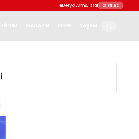
Derya Arms, İstanbul Prohunt 2026’da yen
21:39:53
EĞITIM
MAGAZIN
SPOR
YAŞAM
i