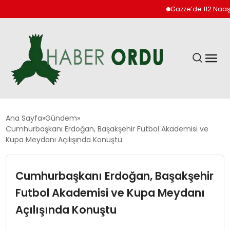
Gazze’de 112 Naaş Enka
GÜNDEM
Ana Sayfa
Gündem
Cumhurbaşkanı Erdoğan, Başakşehir Futbol Akademisi ve
Kupa Meydanı Açılışında Konuştu
DÜNYA
Cumhurbaşkanı Erdoğan, Başakşehir
EKONOMI
Futbol Akademisi ve Kupa Meydanı
SIYASET
Açılışında Konuştu