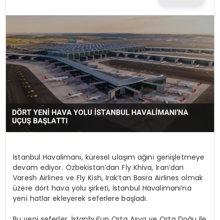
TEKNOLOJI
EĞITIM
MAGAZIN
SPOR
YAŞAM
İstanbul Havalimanı, küresel ulaşım ağını genişletmeye
devam ediyor. Özbekistan’dan Fly Khiva, İran’dan
Varesh Airlines ve Fly Kish, Irak’tan Basra Airlines olmak
üzere dört hava yolu şirketi, İstanbul Havalimanı’na
yeni hatlar ekleyerek seferlere başladı.
Bu yeni seferler, İstanbul’un Orta Asya ve Orta Doğu ile