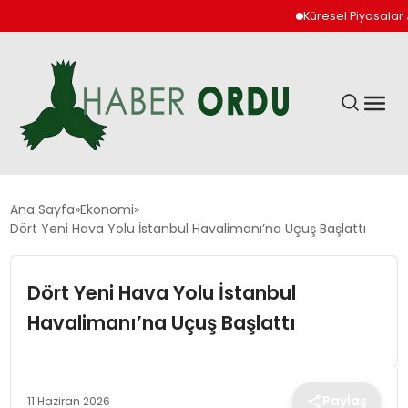
Küresel Piyasalar Jeop
GÜNDEM
Ana Sayfa
Ekonomi
Dört Yeni Hava Yolu İstanbul Havalimanı’na Uçuş Başlattı
DÜNYA
Dört Yeni Hava Yolu İstanbul
EKONOMI
Havalimanı’na Uçuş Başlattı
SIYASET
Paylaş
11 Haziran 2026