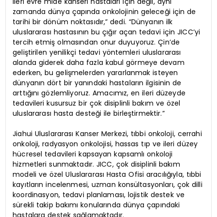
ileri evre mide kanseri hastaları için değil, aynı
zamanda dünya çapında onkolojinin geleceği için de
tarihi bir dönüm noktasıdır,” dedi. “Dünyanın ilk
uluslararası hastasının bu çığır açan tedavi için JICC’yi
tercih etmiş olmasından onur duyuyoruz. Çin’de
geliştirilen yenilikçi tedavi yöntemleri uluslararası
alanda giderek daha fazla kabul görmeye devam
ederken, bu gelişmelerden yararlanmak isteyen
dünyanın dört bir yanındaki hastaların ilgisinin de
arttığını gözlemliyoruz. Amacımız, en ileri düzeyde
tedavileri kusursuz bir çok disiplinli bakım ve özel
uluslararası hasta desteği ile birleştirmektir.”
Jiahui Uluslararası Kanser Merkezi, tıbbi onkoloji, cerrahi
onkoloji, radyasyon onkolojisi, hassas tıp ve ileri düzey
hücresel tedavileri kapsayan kapsamlı onkoloji
hizmetleri sunmaktadır. JICC, çok disiplinli bakım
modeli ve özel Uluslararası Hasta Ofisi aracılığıyla, tıbbi
kayıtların incelenmesi, uzman konsültasyonları, çok dilli
koordinasyon, tedavi planlaması, lojistik destek ve
sürekli takip bakımı konularında dünya çapındaki
hastalara destek sağlamaktadır.