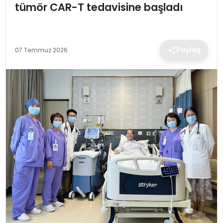
tümör CAR-T tedavisine başladı
TEKNOLOJI
EĞITIM
Paylaş
07 Temmuz 2026
MAGAZIN
SPOR
YAŞAM