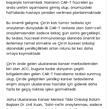
başarıyla tamamladı. Hastanın CAR-T hücreleri şu
anda üretim aşamasına girmiş olup, önümüzdeki
haftalarda hastaya yeniden verilmesi planlanmaktadır.
Bu önemli gelişme, Çin’in katı tümör tedavisi için
onaylanan dünyadaki ilk CAR-T tedavisi olan Satri-cel’i
onaylamasından sadece birkaç gün sonra gerçekleşti.
Bu tedavi, hücresel immünoterapi alanında önemli bir
ilerlemeyi temsil etmekte ve Çin’in küresel onkoloji
alanındaki yenilikçilikteki artan rolünü bir kez daha
ortaya koymaktadır.
Çin’in önde gelen uluslararası kanser merkezlerinden
biri olan JICC, bugüne kadar dünyanın çeşitli
bölgelerinden gelen CAR-T hastalarına tedavi sunmuş
olup, Çin’de geliştirilen yenilikçi kanser tedavilerine
erişim arayan uluslararası hastalar için giderek daha
fazla bir geçiş noktası işlevi görmektedir.
Jiahui Uluslararası Kanser Merkezi Tıbbi Onkoloji Bölüm
Başkanı Dr. Linli Xuan, “Satri-cel’in onaylanması, sadece