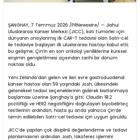
ŞANGHAY, 7 Temmuz 2026 /PRNewswire/ — Jiahui
Uluslararası Kanser Merkezi (JICC), katı tümörler için
dünyanın onaylanmış ilk CAR-T tedavisi olan Satri-cel
ile tedaviye başlayan ilk uluslararası hastayı kabul etti;
bu gelişme, Çin’in en son onkoloji yeniliklerine küresel
erişimin genişletilmesi açısından tarihi bir dönüm
noktası oldu.
Yeni Zelanda’dan gelen ve ileri evre gastroduodenal
kanser hastası olan 59 yaşındaki Josh, ülkesindeki
geleneksel tedavi seçeneklerinin giderek kısıtlanmaya
başlaması üzerine Şanghay’a gitti. Claudin 18.2
pozitifliği ve HER2 negatifliğini doğrulayan biyobelirteç
testlerinin ardından, hasta şu anda yalnızca Çin’de
temin edilebilen Satri-cel tedavisi için uygun görüldü.
JICC’de yapılan çok disiplinli değerlendirme ve tedavi
planlamasının ardından Josh, lökoferez işlemini