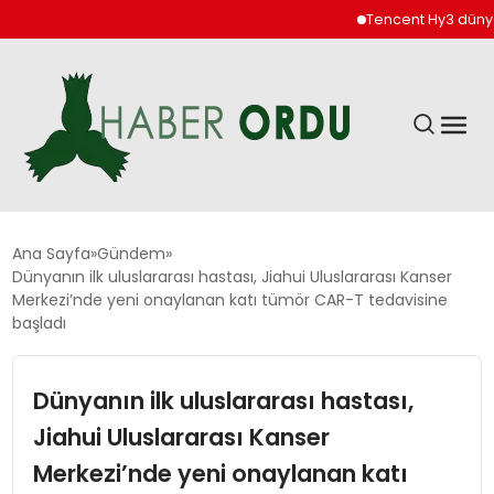
Tencent Hy3 dünya ge
GÜNDEM
Ana Sayfa
Gündem
Dünyanın ilk uluslararası hastası, Jiahui Uluslararası Kanser
Merkezi’nde yeni onaylanan katı tümör CAR-T tedavisine
DÜNYA
başladı
EKONOMI
Dünyanın ilk uluslararası hastası,
Jiahui Uluslararası Kanser
SIYASET
Merkezi’nde yeni onaylanan katı