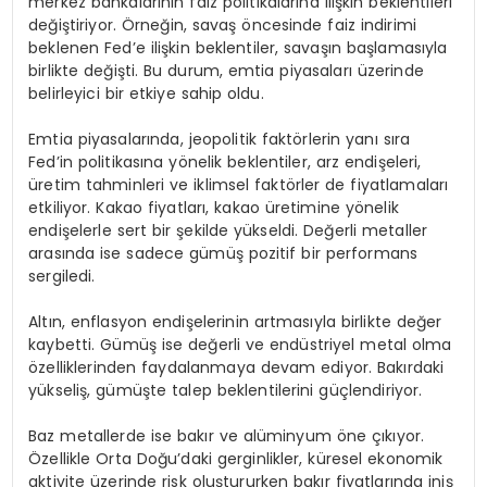
merkez bankalarının faiz politikalarına ilişkin beklentileri
değiştiriyor. Örneğin, savaş öncesinde faiz indirimi
beklenen Fed’e ilişkin beklentiler, savaşın başlamasıyla
birlikte değişti. Bu durum, emtia piyasaları üzerinde
belirleyici bir etkiye sahip oldu.
Emtia piyasalarında, jeopolitik faktörlerin yanı sıra
Fed’in politikasına yönelik beklentiler, arz endişeleri,
üretim tahminleri ve iklimsel faktörler de fiyatlamaları
etkiliyor. Kakao fiyatları, kakao üretimine yönelik
endişelerle sert bir şekilde yükseldi. Değerli metaller
arasında ise sadece gümüş pozitif bir performans
sergiledi.
Altın, enflasyon endişelerinin artmasıyla birlikte değer
kaybetti. Gümüş ise değerli ve endüstriyel metal olma
özelliklerinden faydalanmaya devam ediyor. Bakırdaki
yükseliş, gümüşte talep beklentilerini güçlendiriyor.
Baz metallerde ise bakır ve alüminyum öne çıkıyor.
Özellikle Orta Doğu’daki gerginlikler, küresel ekonomik
aktivite üzerinde risk oluştururken bakır fiyatlarında iniş