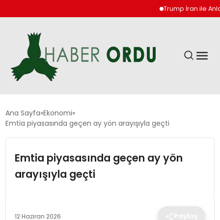
Trump İran ile Anlaşm
GÜNDEM
Ana Sayfa
Ekonomi
Emtia piyasasında geçen ay yön arayışıyla geçti
DÜNYA
Emtia piyasasında geçen ay yön
EKONOMI
arayışıyla geçti
SIYASET
Paylaş
12 Haziran 2026