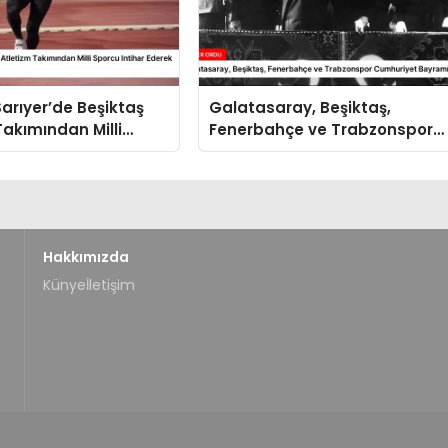
Sarıyer’de Beşiktaş
Galatasaray, Beşiktaş,
Takımından Milli
Fenerbahçe ve Trabzonspor
tihar Ederek Hayatını
Cumhuriyet Bayramını Kutlad
Hakkımızda
Künye
İletişim