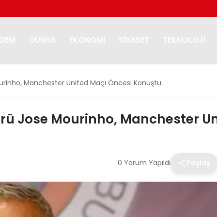
DEM
DÜNYA
EKONOMI
SIYASET
TEKNOLOJI
urinho, Manchester United Maçı Öncesi Konuştu
örü Jose Mourinho, Manchester U
0 Yorum Yapıldı
Paylaş