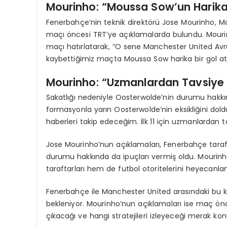
Mourinho: “Moussa Sow’un Harika
Fenerbahçe’nin teknik direktörü Jose Mourinho, Ma
maçı öncesi TRT’ye açıklamalarda bulundu. Mouri
maçı hatırlatarak, “O sene Manchester United Av
kaybettiğimiz maçta Moussa Sow harika bir gol atm
Mourinho: “Uzmanlardan Tavsiye
Sakatlığı nedeniyle Oosterwolde’nin durumu hakkın
formasyonla yarın Oosterwolde’nin eksikliğini dold
haberleri takip edeceğim. İlk 11 için uzmanlardan t
Jose Mourinho’nun açıklamaları, Fenerbahçe tara
durumu hakkında da ipuçları vermiş oldu. Mourinho
taraftarları hem de futbol otoritelerini heyecanlan
Fenerbahçe ile Manchester United arasındaki bu kr
bekleniyor. Mourinho’nun açıklamaları ise maç önc
çıkacağı ve hangi stratejileri izleyeceği merak 