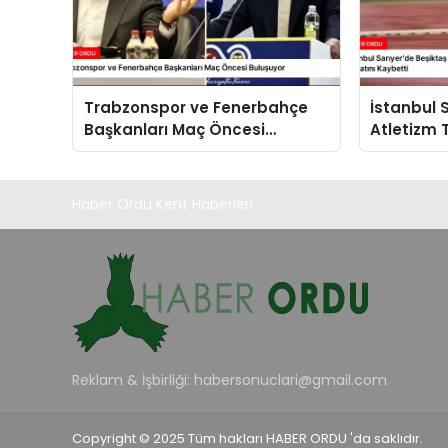
Trabzonspor ve Fenerbahçe
İstanbul 
Başkanları Maç Öncesi
Atletizm 
Buluşuyor
Sporcu In
Kaybetti
Haber Ordu Kent Haberleri
Reklam & İşbirliği:
habersonuclari@gmail.com
Copyright © 2025 Tüm hakları HABER ORDU 'da saklıdır.