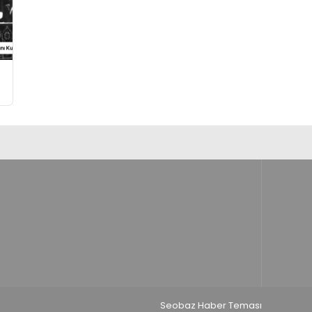
ı
Seobaz Haber Teması