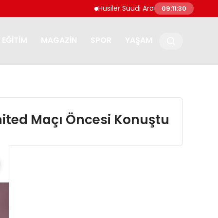
Husiler Suudi Arabistan’daki Necran Haval
09:11:31
EĞITIM
MAGAZIN
SPOR
YAŞAM
nited Maçı Öncesi Konuştu