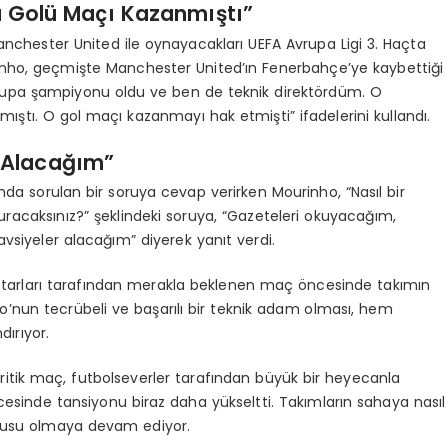
 Golü Maçı Kazanmıştı”
nchester United ile oynayacakları UEFA Avrupa Ligi 3. Haçta
nho, geçmişte Manchester United’ın Fenerbahçe’ye kaybettiği
rupa şampiyonu oldu ve ben de teknik direktördüm. O
ıştı. O gol maçı kazanmayı hak etmişti” ifadelerini kullandı.
 Alacağım”
da sorulan bir soruya cevap verirken Mourinho, “Nasıl bir
uracaksınız?” şeklindeki soruya, “Gazeteleri okuyacağım,
avsiyeler alacağım” diyerek yanıt verdi.
ftarları tarafından merakla beklenen maç öncesinde takımın
’nun tecrübeli ve başarılı bir teknik adam olması, hem
dırıyor.
itik maç, futbolseverler tarafından büyük bir heyecanla
esinde tansiyonu biraz daha yükseltti. Takımların sahaya nasıl
konusu olmaya devam ediyor.