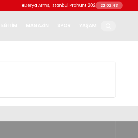
Derya Arms, İstanbul Prohunt 2026’da yeni nesil ürünle
22:02:43
EĞITIM
MAGAZIN
SPOR
YAŞAM