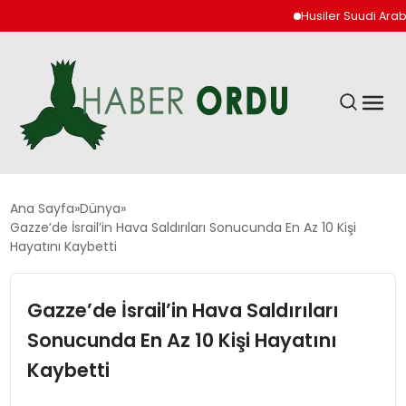
Husiler Suudi Arabista
GÜNDEM
Ana Sayfa
Dünya
Gazze’de İsrail’in Hava Saldırıları Sonucunda En Az 10 Kişi
Hayatını Kaybetti
DÜNYA
Gazze’de İsrail’in Hava Saldırıları
EKONOMI
Sonucunda En Az 10 Kişi Hayatını
SIYASET
Kaybetti