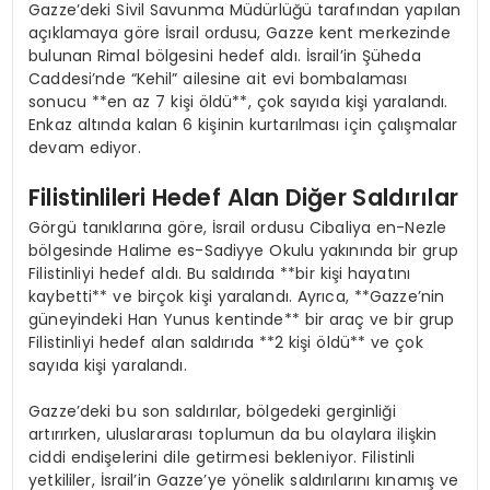
Gazze’deki Sivil Savunma Müdürlüğü tarafından yapılan
açıklamaya göre İsrail ordusu, Gazze kent merkezinde
bulunan Rimal bölgesini hedef aldı. İsrail’in Şüheda
Caddesi’nde “Kehil” ailesine ait evi bombalaması
sonucu **en az 7 kişi öldü**, çok sayıda kişi yaralandı.
Enkaz altında kalan 6 kişinin kurtarılması için çalışmalar
devam ediyor.
Filistinlileri Hedef Alan Diğer Saldırılar
Görgü tanıklarına göre, İsrail ordusu Cibaliya en-Nezle
bölgesinde Halime es-Sadiyye Okulu yakınında bir grup
Filistinliyi hedef aldı. Bu saldırıda **bir kişi hayatını
kaybetti** ve birçok kişi yaralandı. Ayrıca, **Gazze’nin
güneyindeki Han Yunus kentinde** bir araç ve bir grup
Filistinliyi hedef alan saldırıda **2 kişi öldü** ve çok
sayıda kişi yaralandı.
Gazze’deki bu son saldırılar, bölgedeki gerginliği
artırırken, uluslararası toplumun da bu olaylara ilişkin
ciddi endişelerini dile getirmesi bekleniyor. Filistinli
yetkililer, İsrail’in Gazze’ye yönelik saldırılarını kınamış ve