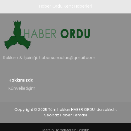
Haber Ordu Kent Haberleri
Reklam & İşbirliği:
habersonuclari@gmail.com
Hakkımızda
Künye
İletişim
Copyright © 2025 Tüm hakları HABER ORDU 'da saklıdır.
Seobaz Haber Teması
Mersin Haber
Mersin Lojistik