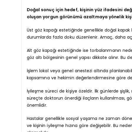
Doğal sonuç için hedef, kişinin yüz ifadesini d
oluşan yorgun görünümü azaltmaya yönelik kişi
Üst göz kapağı estetiğinde genellikle doğal kapak kı
durumlarda fazla doku düzenlenir. Amaç, daha aç
Alt göz kapağı estetiğinde ise torbalanmanın nedeni
göz altı bölgesinin genel yapısı dikkate alınır. 
İşlem lokal veya genel anestezi altında planlana
kapsamına ve hekimin değerlendirmesine göre değ
İyileşme süreci de kişiye özeldir. İlk günlerde şişlik
süreçte doktorun önerdiği ilaçların kullanılması, 
önemlidir.
Hastalar genellikle sosyal yaşama ne zaman döneb
ve kişinin iyileşme hızına göre değişebilir. Bu nede