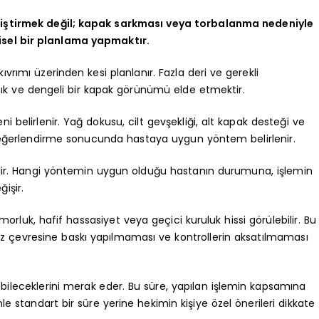
eğiştirmek değil; kapak sarkması veya torbalanma nedeniyle
sel bir planlama yapmaktır.
vrımı üzerinden kesi planlanır. Fazla deri ve gerekli
ık ve dengeli bir kapak görünümü elde etmektir.
 belirlenir. Yağ dokusu, cilt gevşekliği, alt kapak desteği ve
Bu değerlendirme sonucunda hastaya uygun yöntem belirlenir.
bilir. Hangi yöntemin uygun olduğu hastanın durumuna, işlemin
işir.
, morluk, hafif hassasiyet veya geçici kuruluk hissi görülebilir. Bu
göz çevresine baskı yapılmaması ve kontrollerin aksatılmaması
ileceklerini merak eder. Bu süre, yapılan işlemin kapsamına
nle standart bir süre yerine hekimin kişiye özel önerileri dikkate