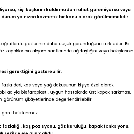
iyorsa, kişi kaşlarını kaldırmadan rahat göremiyorsa veya
u durum yalnızca kozmetik bir konu olarak görülmemelidir.
otoğraflarda gözlerinin daha düşük göründüğünü fark eder. Bir
 kapaklarının akşam saatlerinde ağırlaştığını veya bakışlarının
mesi gerektiğini gösterebilir.
i fazla deri, kas veya yağ dokusunun kişiye özel olarak
bbi adıyla blefaroplasti, uygun hastalarda üst kapak sarkması,
 görünüm şikâyetlerinde değerlendirilebilir.
 göre belirlenmez.
 fazlalığı, kaş pozisyonu, göz kuruluğu, kapak fonksiyonu,
lı şekilde ele alınmalıdır.