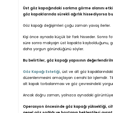
Üst göz kapağındaki sarkma görme alanını etkil
göz kapaklarında sürekli ağırlık hissediyorsa b
Göz kapağı değişimleri çoğu zaman yavaş ilerler.
Kişi önce aynada küçük bir fark hisseder. Sonra f
süre sonra makyajın üst kapakta kaybolduğunu, göz
daha yorgun göründüğünü söyler.
Bu belirtiler, göz kapağı yapısının değerlendiril
Göz Kapağı Estetiği
, üst ve alt göz kapaklarındak
düzenlenmesini amaçlayan cerrahi bir işlemdir. Tı
alt kapak torbalanması ve göz çevresindeki yorgun
Ancak doğru zaman, yalnızca aynadaki görüntüye
Operasyon öncesinde göz kapağı yüksekliği, cilt
genel göz sağlığı ve hastanın beklentileri ayrıntı