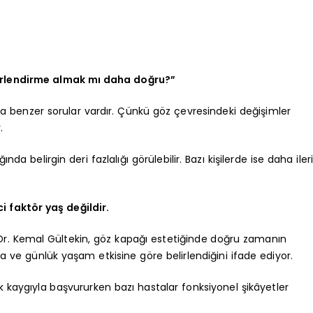
erlendirme almak mı daha doğru?”
nda benzer sorular vardır. Çünkü göz çevresindeki değişimler
.
da belirgin deri fazlalığı görülebilir. Bazı kişilerde ise daha iler
i faktör yaş değildir.
 Dr. Kemal Gültekin, göz kapağı estetiğinde doğru zamanın
na ve günlük yaşam etkisine göre belirlendiğini ifade ediyor.
k kaygıyla başvururken bazı hastalar fonksiyonel şikâyetler