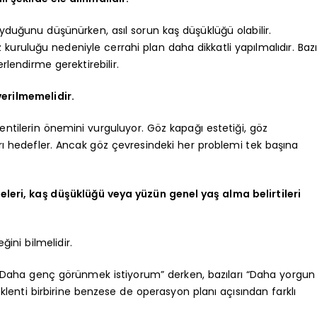
uyduğunu düşünürken, asıl sorun kaş düşüklüğü olabilir.
kuruluğu nedeniyle cerrahi plan daha dikkatli yapılmalıdır. Baz
rlendirme gerektirebilir.
verilmemelidir.
entilerin önemini vurguluyor. Göz kapağı estetiği, göz
ı hedefler. Ancak göz çevresindeki her problemi tek başına
ekeleri, kaş düşüklüğü veya yüzün genel yaş alma belirtileri
ini bilmelidir.
rı “Daha genç görünmek istiyorum” derken, bazıları “Daha yorgun
klenti birbirine benzese de operasyon planı açısından farklı