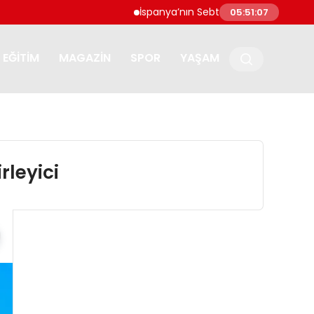
İspanya’nın Sebte kentine göçmen akını: ‘U
05:51:08
EĞITIM
MAGAZIN
SPOR
YAŞAM
rleyici