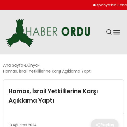
İspanya’nın Sebte ke
GÜNDEM
Ana Sayfa
Dünya
Hamas, İsrail Yetkililerine Karşı Açıklama Yaptı
DÜNYA
Hamas, İsrail Yetkililerine Karşı
EKONOMI
Açıklama Yaptı
SIYASET
Paylaş
13 Ağustos 2024