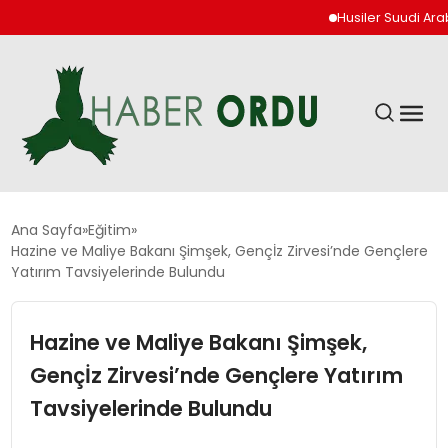
Husiler Suudi Arabist
GÜNDEM
Ana Sayfa
Eğitim
Hazine ve Maliye Bakanı Şimşek, Gençİz Zirvesi’nde Gençlere
Yatırım Tavsiyelerinde Bulundu
DÜNYA
Hazine ve Maliye Bakanı Şimşek,
EKONOMI
Gençİz Zirvesi’nde Gençlere Yatırım
SIYASET
Tavsiyelerinde Bulundu