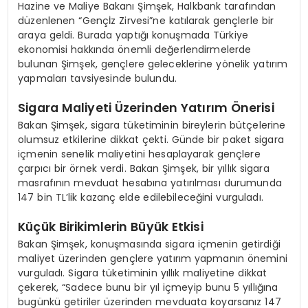
Hazine ve Maliye Bakanı Şimşek, Halkbank tarafından
düzenlenen “Gençİz Zirvesi”ne katılarak gençlerle bir
araya geldi. Burada yaptığı konuşmada Türkiye
ekonomisi hakkında önemli değerlendirmelerde
bulunan Şimşek, gençlere geleceklerine yönelik yatırım
yapmaları tavsiyesinde bulundu.
Sigara Maliyeti Üzerinden Yatırım Önerisi
Bakan Şimşek, sigara tüketiminin bireylerin bütçelerine
olumsuz etkilerine dikkat çekti. Günde bir paket sigara
içmenin senelik maliyetini hesaplayarak gençlere
çarpıcı bir örnek verdi. Bakan Şimşek, bir yıllık sigara
masrafının mevduat hesabına yatırılması durumunda
147 bin TL’lik kazanç elde edilebileceğini vurguladı.
Küçük Birikimlerin Büyük Etkisi
Bakan Şimşek, konuşmasında sigara içmenin getirdiği
maliyet üzerinden gençlere yatırım yapmanın önemini
vurguladı. Sigara tüketiminin yıllık maliyetine dikkat
çekerek, “Sadece bunu bir yıl içmeyip bunu 5 yıllığına
bugünkü getiriler üzerinden mevduata koyarsanız 147