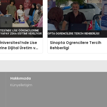
niversitesi’nde Lise
Sinopta Ogrencilere Tercih
ine Dijital Üretim ve
Rehberligi
a Eğitimi Veriliyor
Hakkımızda
Künye
İletişim