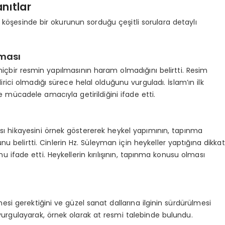
nıtlar
i köşesinde bir okurunun sorduğu çeşitli sorulara detaylı
ması
hiçbir resmin yapılmasının haram olmadığını belirtti. Resim
ici olmadığı sürece helal olduğunu vurguladı. İslam’ın ilk
 mücadele amacıyla getirildiğini ifade etti.
ası hikayesini örnek göstererek heykel yapımının, tapınma
lirtti. Cinlerin Hz. Süleyman için heykeller yaptığına dikkat
 ifade etti. Heykellerin kırılışının, tapınma konusu olması
si gerektiğini ve güzel sanat dallarına ilginin sürdürülmesi
 vurgulayarak, örnek olarak at resmi talebinde bulundu.