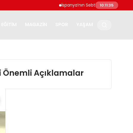
İspanya’nın Sebte kentine göçmen akını:
10:11:36
EĞITIM
MAGAZIN
SPOR
YAŞAM
li Önemli Açıklamalar