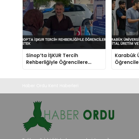
Sinop’ta İŞKUR Tercih
Karabük Ü
Rehberliğiyle Öğrencilere
Öğrenciler
Destek
Yapay Zek
Haber Ordu Kent Haberleri