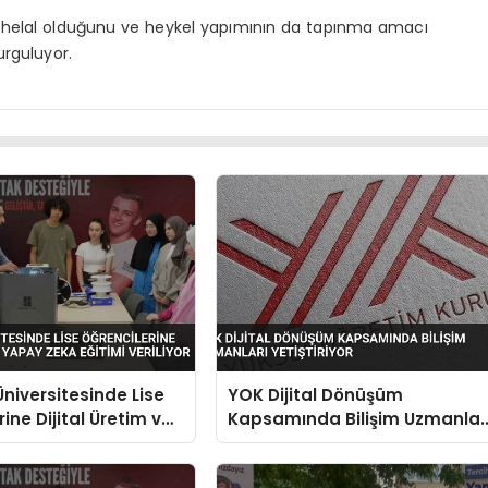
n helal olduğunu ve heykel yapımının da tapınma amacı
rguluyor.
niversitesinde Lise
YOK Dijital Dönüşüm
ine Dijital Üretim ve
Kapsamında Bilişim Uzmanlar
a Eğitimi Veriliyor
Yetiştiriyor