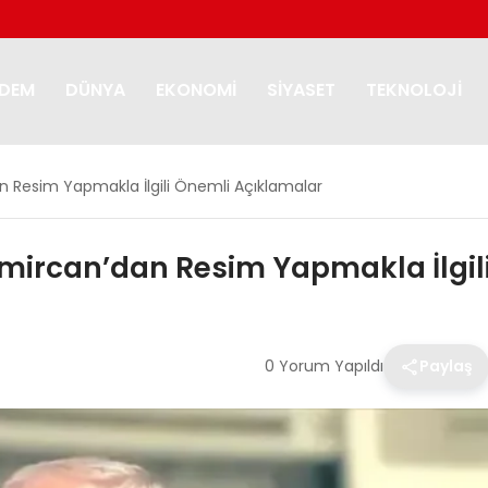
DEM
DÜNYA
EKONOMI
SIYASET
TEKNOLOJI
an Resim Yapmakla İlgili Önemli Açıklamalar
 Demircan’dan Resim Yapmakla İlgi
0 Yorum Yapıldı
Paylaş