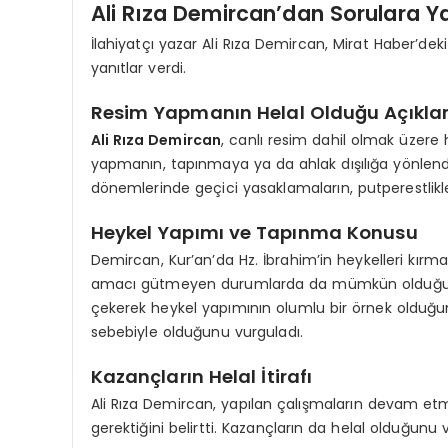
Ali Rıza Demircan’dan Sorulara Ya
İlahiyatçı yazar Ali Rıza Demircan, Mirat Haber’dek
yanıtlar verdi.
Resim Yapmanın Helal Olduğu Açıkla
Ali Rıza Demircan
, canlı resim dahil olmak üzere 
yapmanın, tapınmaya ya da ahlak dışılığa yönlendir
dönemlerinde geçici yasaklamaların, putperestlikle
Heykel Yapımı ve Tapınma Konusu
Demircan, Kur’an’da Hz. İbrahim’in heykelleri kırm
amacı gütmeyen durumlarda da mümkün olduğunu be
çekerek heykel yapımının olumlu bir örnek olduğunu
sebebiyle olduğunu vurguladı.
Kazançların Helal İtirafı
Ali Rıza Demircan, yapılan çalışmaların devam etme
gerektiğini belirtti. Kazançların da helal olduğunu