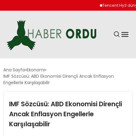
Tencent Hy3 dünya g
GÜNDEM
Ana Sayfa
Ekonomi
IMF Sözcüsü: ABD Ekonomisi Dirençli Ancak Enflasyon
Engellerle Karşılaşabilir
DÜNYA
IMF Sözcüsü: ABD Ekonomisi Dirençli
EKONOMI
Ancak Enflasyon Engellerle
SIYASET
Karşılaşabilir