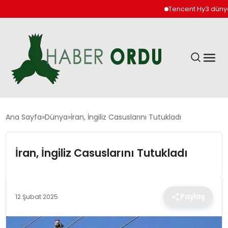
Tencent Hy3 dünya gen
GÜNDEM
Ana Sayfa
Dünya
İran, İngiliz Casuslarını Tutukladı
DÜNYA
İran, İngiliz Casuslarını Tutukladı
EKONOMI
Paylaş
12 Şubat 2025
SIYASET