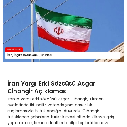
TEKNOLOJI
EĞITIM
MAGAZIN
SPOR
YAŞAM
İran Yargı Erki Sözcüsü Asgar
Cihangir Açıklaması
İran’ın yargı erki sözcüsü Asgar Cihangir, Kirman
eyaletinde iki İngiliz vatandaşının casusluk
suçlamasıyla tutuklandığını duyurdu. Cihangir,
tutuklanan şahısların turist kisvesi altında ülkeye giriş
yaparak araştırma adı altında bilgi topladıklarını ve