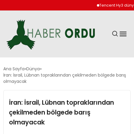
Tencent Hy3 dünya ge
GÜNDEM
Ana Sayfa
Dünya
İran: İsrail, Lübnan topraklarından çekilmeden bölgede barış
olmayacak
DÜNYA
İran: İsrail, Lübnan topraklarından
EKONOMI
çekilmeden bölgede barış
SIYASET
olmayacak