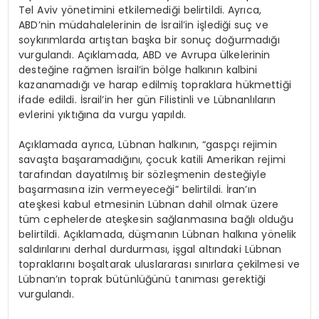
Tel Aviv yönetimini etkilemediği belirtildi. Ayrıca,
ABD’nin müdahalelerinin de İsrail’in işlediği suç ve
soykırımlarda artıştan başka bir sonuç doğurmadığı
vurgulandı. Açıklamada, ABD ve Avrupa ülkelerinin
desteğine rağmen İsrail’in bölge halkının kalbini
kazanamadığı ve harap edilmiş topraklara hükmettiği
ifade edildi. İsrail’in her gün Filistinli ve Lübnanlıların
evlerini yıktığına da vurgu yapıldı.
Açıklamada ayrıca, Lübnan halkının, “gaspçı rejimin
savaşta başaramadığını, çocuk katili Amerikan rejimi
tarafından dayatılmış bir sözleşmenin desteğiyle
başarmasına izin vermeyeceği” belirtildi. İran’ın
ateşkesi kabul etmesinin Lübnan dahil olmak üzere
tüm cephelerde ateşkesin sağlanmasına bağlı olduğu
belirtildi. Açıklamada, düşmanın Lübnan halkına yönelik
saldırılarını derhal durdurması, işgal altındaki Lübnan
topraklarını boşaltarak uluslararası sınırlara çekilmesi ve
Lübnan’ın toprak bütünlüğünü tanıması gerektiği
vurgulandı.