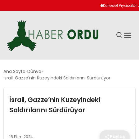
Küresel Piyasalar Jeopo
GÜNDEM
Ana Sayfa
Dünya
İsrail, Gazze’nin Kuzeyindeki Saldırılarını Sürdürüyor
DÜNYA
İsrail, Gazze’nin Kuzeyindeki
EKONOMI
Saldırılarını Sürdürüyor
SIYASET
Paylaş
15 Ekim 2024