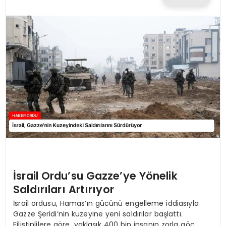
TEKNOLOJI
EĞITIM
MAGAZIN
SPOR
YAŞAM
İsrail Ordu’su Gazze’ye Yönelik
Saldırıları Artırıyor
İsrail ordusu, Hamas’ın gücünü engelleme iddiasıyla
Gazze Şeridi’nin kuzeyine yeni saldırılar başlattı.
Filistinlilere göre, yaklaşık 400 bin insanın zorla göç