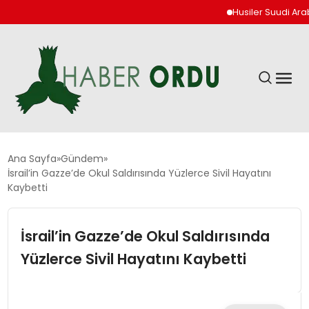
Husiler Suudi Arabist
GÜNDEM
Ana Sayfa
Gündem
İsrail’in Gazze’de Okul Saldırısında Yüzlerce Sivil Hayatını
Kaybetti
DÜNYA
İsrail’in Gazze’de Okul Saldırısında
EKONOMI
Yüzlerce Sivil Hayatını Kaybetti
SIYASET