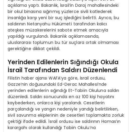
açıklama yaptı. Bakanlık, İsrail’in Daraj mahallesindeki
bir okul binasına sığınmış yüzlerce sivili katlederek
insanlığa karşı yeni bir suç işlediğini belirtti. Ayrıca, bu
saldırının Netanyahu Hükümeti tarafından kalıcı
ateşkes müzakerelerini sabote etmek amacıyla
yapıldığı vurgulandı. Bakanlık açıklamasında,
uluslararası toplumun bu tür suçlara ortak olmaması
gerektiğine dikkat çekildi.
Yerinden Edilenlerin Sığındığı Okula
İsrail Tarafından Saldırı Düzenlendi
Filistin haber ajansı WAFA’ya göre, İsrail ordusu,
Gazze’nin doğusundaki Ed-Derac Mahallesi’nde
yerinden edilenlerin sığındığı Et-Tabiin Okuluna saldırı
düzenledi. Saldırı sonucunda en az 100 kişi hayatını
kaybederken, onlarca kişi yaralandı. Cesetlerin
parçalandığı ve yangın nedeniyle yandığı belirtilirken,
sivil savunma ekiplerinin de cesetleri toplamakta zorluk
çektiği ifade edildi. İsrail ordusu ise saldırının Hamas’ın
karargahı olarak kullandığı Tabiin Okulu’na