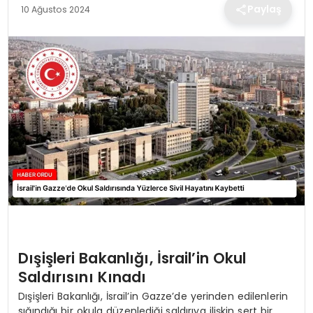
TEKNOLOJI
Paylaş
10 Ağustos 2024
EĞITIM
MAGAZIN
SPOR
YAŞAM
Dışişleri Bakanlığı, İsrail’in Okul
Saldırısını Kınadı
Dışişleri Bakanlığı, İsrail’in Gazze’de yerinden edilenlerin
sığındığı bir okula düzenlediği saldırıya ilişkin sert bir