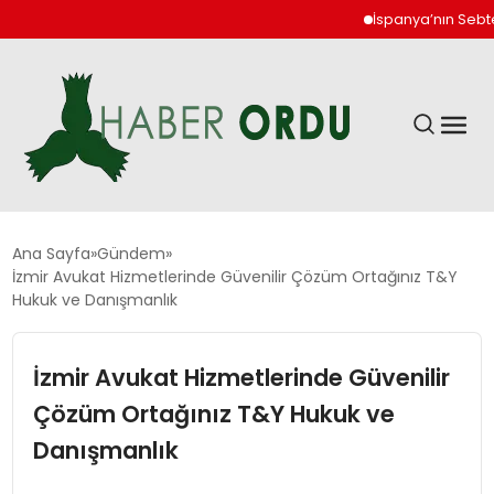
İspanya’nın Sebte ken
GÜNDEM
Ana Sayfa
Gündem
İzmir Avukat Hizmetlerinde Güvenilir Çözüm Ortağınız T&Y
Hukuk ve Danışmanlık
DÜNYA
İzmir Avukat Hizmetlerinde Güvenilir
EKONOMI
Çözüm Ortağınız T&Y Hukuk ve
SIYASET
Danışmanlık