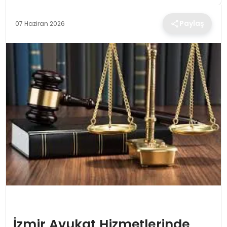
TEKNOLOJI
Paylaş
07 Haziran 2026
EĞITIM
MAGAZIN
SPOR
YAŞAM
İzmir Avukat Hizmetlerinde