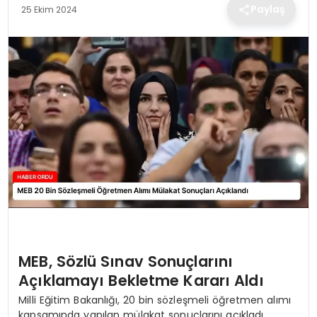
TEKNOLOJI
Paylaş
25 Ekim 2024
EĞITIM
MAGAZIN
SPOR
YAŞAM
MEB, Sözlü Sınav Sonuçlarını
Açıklamayı Bekletme Kararı Aldı
Milli Eğitim Bakanlığı, 20 bin sözleşmeli öğretmen alımı
kapsamında yapılan mülakat sonuçlarını açıkladı.