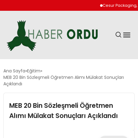
Cesur Packaging, Mısır
GÜNDEM
Ana Sayfa
Eğitim
MEB 20 Bin Sözleşmeli Öğretmen Alımı Mülakat Sonuçları
Açıklandı
DÜNYA
MEB 20 Bin Sözleşmeli Öğretmen
EKONOMI
Alımı Mülakat Sonuçları Açıklandı
SIYASET