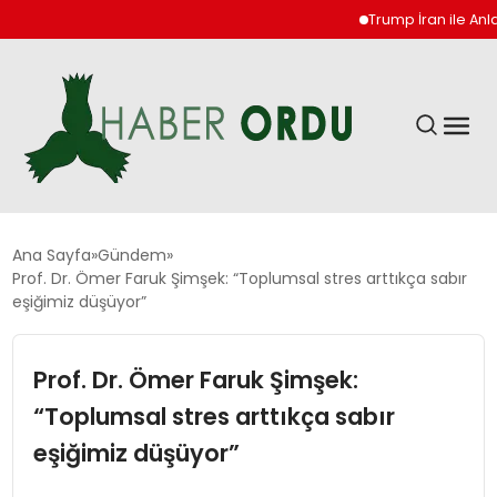
Trump İran ile Anlaşm
GÜNDEM
Ana Sayfa
Gündem
Prof. Dr. Ömer Faruk Şimşek: “Toplumsal stres arttıkça sabır
eşiğimiz düşüyor”
DÜNYA
Prof. Dr. Ömer Faruk Şimşek:
EKONOMI
“Toplumsal stres arttıkça sabır
SIYASET
eşiğimiz düşüyor”