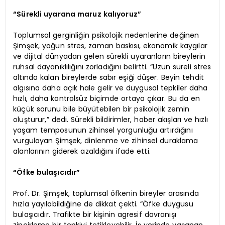
“Sürekli uyarana maruz kalıyoruz”
Toplumsal gerginliğin psikolojik nedenlerine değinen
Şimşek, yoğun stres, zaman baskısı, ekonomik kaygılar
ve dijital dünyadan gelen sürekli uyaranların bireylerin
ruhsal dayanıklılığını zorladığını belirtti. “Uzun süreli stres
altında kalan bireylerde sabır eşiği düşer. Beyin tehdit
algısına daha açık hale gelir ve duygusal tepkiler daha
hızlı, daha kontrolsüz biçimde ortaya çıkar. Bu da en
küçük sorunu bile büyütebilen bir psikolojik zemin
oluşturur,” dedi. Sürekli bildirimler, haber akışları ve hızlı
yaşam temposunun zihinsel yorgunluğu artırdığını
vurgulayan Şimşek, dinlenme ve zihinsel duraklama
alanlarının giderek azaldığını ifade etti.
“Öfke bulaşıcıdır”
Prof. Dr. Şimşek, toplumsal öfkenin bireyler arasında
hızla yayılabildiğine de dikkat çekti. “Öfke duygusu
bulaşıcıdır. Trafikte bir kişinin agresif davranışı
zincirleme bir tepkiyi tetikleyebilir. İş yerinde yaşanan