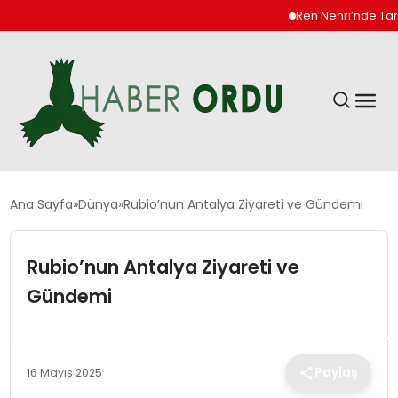
Ren Nehri’nde Tarihi D
GÜNDEM
Ana Sayfa
Dünya
Rubio’nun Antalya Ziyareti ve Gündemi
DÜNYA
Rubio’nun Antalya Ziyareti ve
Gündemi
EKONOMI
SIYASET
Paylaş
16 Mayıs 2025