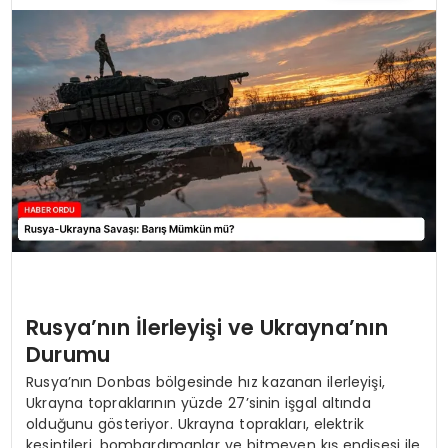
TEKNOLOJI
EĞITIM
MAGAZIN
SPOR
YAŞAM
Rusya’nın İlerleyişi ve Ukrayna’nın
Durumu
Rusya’nın Donbas bölgesinde hız kazanan ilerleyişi,
Ukrayna topraklarının yüzde 27’sinin işgal altında
olduğunu gösteriyor. Ukrayna toprakları, elektrik
kesintileri, bombardımanlar ve bitmeyen kış endişesi ile