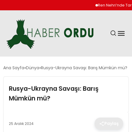
Ren Nehri’nde Tarihi Dü
GÜNDEM
Ana Sayfa
Dünya
Rusya-Ukrayna Savaşı: Barış Mümkün mü?
DÜNYA
Rusya-Ukrayna Savaşı: Barış
Mümkün mü?
EKONOMI
SIYASET
Paylaş
25 Aralık 2024