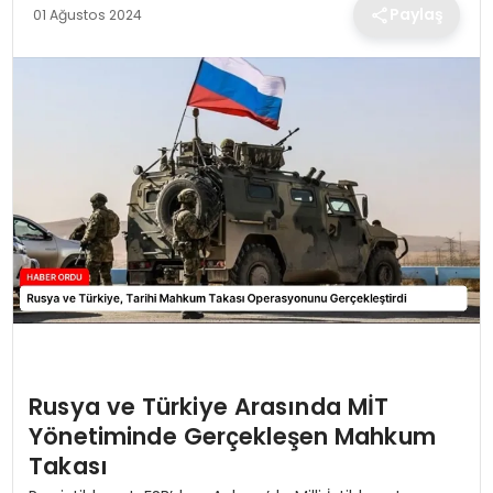
TEKNOLOJI
Paylaş
01 Ağustos 2024
EĞITIM
MAGAZIN
SPOR
YAŞAM
Rusya ve Türkiye Arasında MİT
Yönetiminde Gerçekleşen Mahkum
Takası