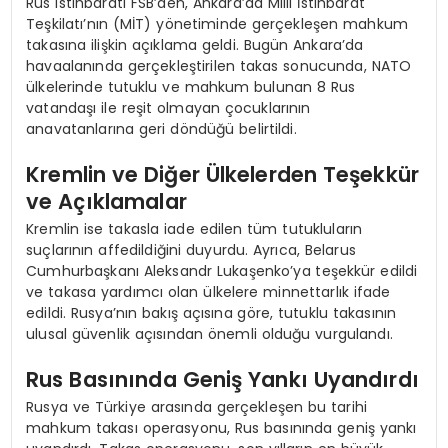
Rus istihbaratı FSB’den, Ankara’da Milli İstihbarat
Teşkilatı’nın (MİT) yönetiminde gerçekleşen mahkum
takasına ilişkin açıklama geldi. Bugün Ankara’da
havaalanında gerçekleştirilen takas sonucunda, NATO
ülkelerinde tutuklu ve mahkum bulunan 8 Rus
vatandaşı ile reşit olmayan çocuklarının
anavatanlarına geri döndüğü belirtildi.
Kremlin ve Diğer Ülkelerden Teşekkür
ve Açıklamalar
Kremlin ise takasla iade edilen tüm tutukluların
suçlarının affedildiğini duyurdu. Ayrıca, Belarus
Cumhurbaşkanı Aleksandr Lukaşenko’ya teşekkür edildi
ve takasa yardımcı olan ülkelere minnettarlık ifade
edildi. Rusya’nın bakış açısına göre, tutuklu takasının
ulusal güvenlik açısından önemli olduğu vurgulandı.
Rus Basınında Geniş Yankı Uyandırdı
Rusya ve Türkiye arasında gerçekleşen bu tarihi
mahkum takası operasyonu, Rus basınında geniş yankı