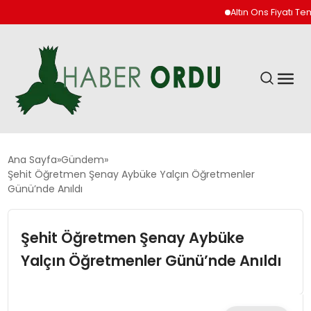
Altın Ons Fiyatı Temmu
GÜNDEM
Ana Sayfa
Gündem
Şehit Öğretmen Şenay Aybüke Yalçın Öğretmenler
Günü’nde Anıldı
DÜNYA
Şehit Öğretmen Şenay Aybüke
EKONOMI
Yalçın Öğretmenler Günü’nde Anıldı
SIYASET