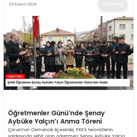
TEKNOLOJI
Paylaş
24 Kasım 2024
EĞITIM
MAGAZIN
SPOR
YAŞAM
Öğretmenler Günü’nde Şenay
Aybüke Yalçın’ı Anma Töreni
Çorum’un Osmancık ilçesinde, PKK’lı teröristlerin
saldırısında şehit olan öğretmen Şenay Aybüke Yalçın,