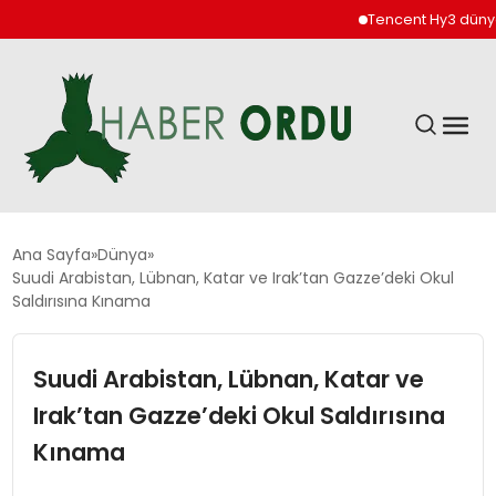
Tencent Hy3 dünya ge
GÜNDEM
Ana Sayfa
Dünya
Suudi Arabistan, Lübnan, Katar ve Irak’tan Gazze’deki Okul
Saldırısına Kınama
DÜNYA
Suudi Arabistan, Lübnan, Katar ve
EKONOMI
Irak’tan Gazze’deki Okul Saldırısına
SIYASET
Kınama