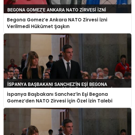
TEKNOLOJI
Begona Gomez’e Ankara NATO Zirvesi İzni
EĞITIM
Verilmedi Hükümet Şaşkın
MAGAZIN
SPOR
YAŞAM
İspanya Başbakanı Sanchez’in Eşi Begona
Gomez’den NATO Zirvesi İçin Özel İzin Talebi