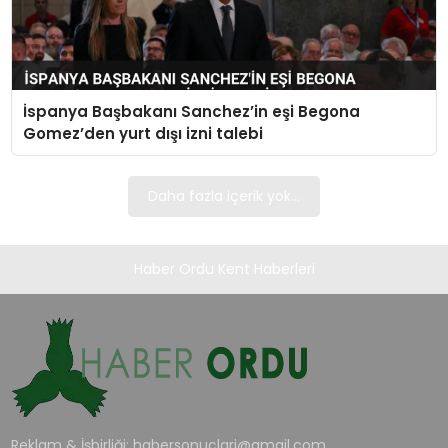
İspanya Başbakanı Sanchez’in eşi Begona
Gomez’den yurt dışı izni talebi
Daha fazla içerik yok...
Haber Ordu Kent Haberleri
Reklam & İşbirliği:
habersonuclari@gmail.com