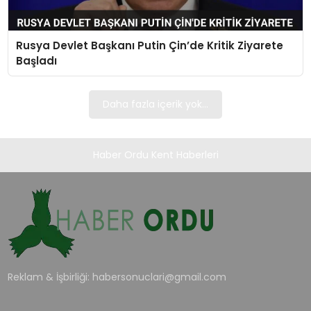
TEKNOLOJI
Rusya Devlet Başkanı Putin Çin’de Kritik Ziyarete
EĞITIM
Başladı
MAGAZIN
Daha fazla içerik yok...
SPOR
Haber Ordu Kent Haberleri
YAŞAM
Reklam & İşbirliği:
habersonuclari@gmail.com