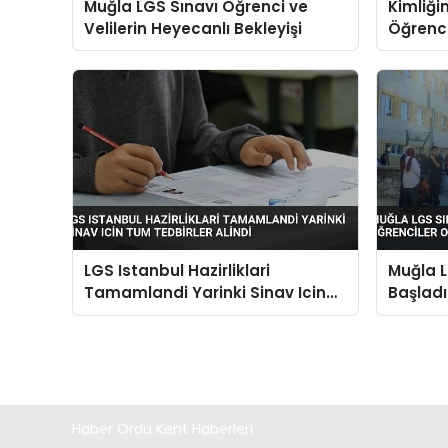
Muğla LGS Sınavı Öğrenci ve
Kimliği
Velilerin Heyecanlı Bekleyişi
Öğrenci
Yetiştir
LGS Istanbul Hazirliklari
Muğla L
Tamamlandi Yarinki Sinav Icin
Başladı
Tum Tedbirler Alindi
Önlerin
Haber Ordu Kent Haberleri