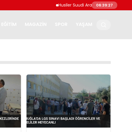
Husiler Suudi Arabistan’daki Necran Hav
06:39:27
EĞITIM
MAGAZIN
SPOR
YAŞAM