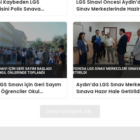
ni Kaybeden LGS
LGS Sinavi Oncesi Aydin’
sini Polis Sınava
Sinav Merkezlerinde Hazirl
di
Tamamlandi
GS Sınavı İçin Geri Sayım
Aydın’da LGS Sınav Merke
 Öğrenciler Okul
Sınava Hazır Hale Getirild
de Toplandı
Daha fazla içerik yok...