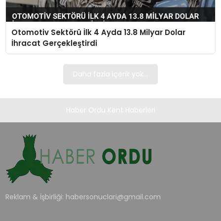
TEKNOLOJI
Otomotiv Sektörü İlk 4 Ayda 13.8 Milyar Dolar
EĞITIM
İhracat Gerçekleştirdi
MAGAZIN
Daha fazla içerik yok...
SPOR
Haber Ordu Kent Haberleri
YAŞAM
Reklam & İşbirliği:
habersonuclari@gmail.com