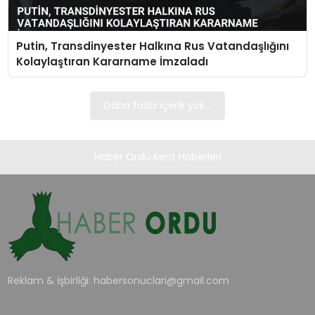
TEKNOLOJI
Putin, Transdinyester Halkına Rus Vatandaşlığını
EĞITIM
Kolaylaştıran Kararname İmzaladı
MAGAZIN
Daha fazla içerik yok...
SPOR
Haber Ordu Kent Haberleri
YAŞAM
Reklam & İşbirliği:
habersonuclari@gmail.com